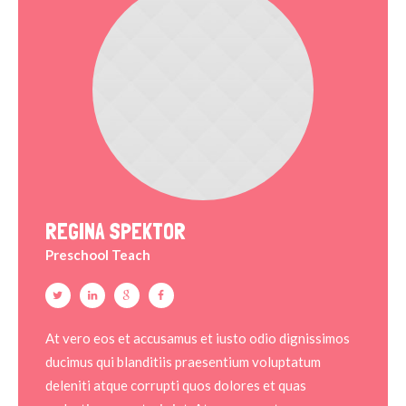
REGINA SPEKTOR
Preschool Teach
At vero eos et accusamus et iusto odio dignissimos
ducimus qui blanditiis praesentium voluptatum
deleniti atque corrupti quos dolores et quas